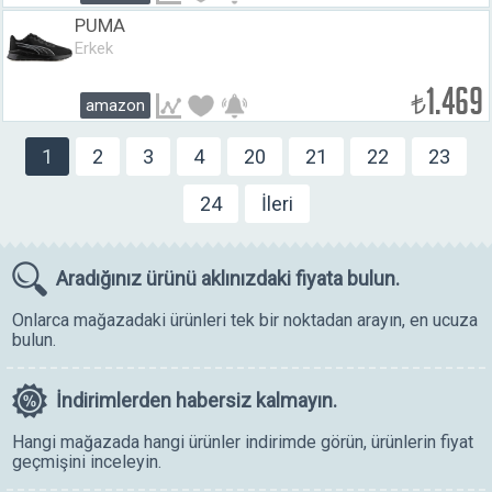
PUMA
Erkek
1.469
₺
amazon
1
2
3
4
20
21
22
23
24
İleri
Aradığınız ürünü
aklınızdaki fiyata bulun.
Onlarca mağazadaki ürünleri tek bir noktadan arayın, en ucuza
bulun.
İndirimlerden
habersiz kalmayın.
Hangi mağazada hangi ürünler indirimde görün, ürünlerin fiyat
geçmişini inceleyin.