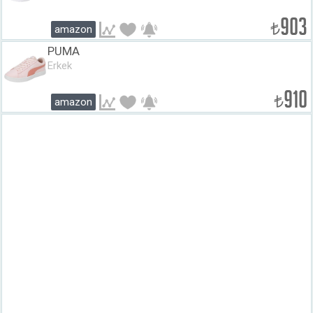
903
₺
amazon
PUMA
Erkek
910
₺
amazon