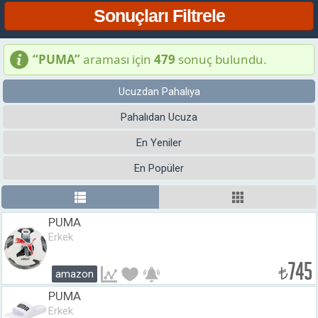
“PUMA”
araması için
479
sonuç bulundu.
Ucuzdan Pahalıya
Pahalıdan Ucuza
En Yeniler
En Popüler
PUMA
Erkek
745
₺
amazon
PUMA
Erkek