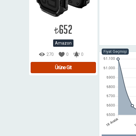
652
₺
Amazon
Fiyat Geçmişi
270
0
0
Ürüne Git