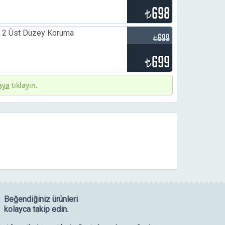
698
₺
r 2 Üst Düzey Koruma
699
₺
699
₺
aya
tıklayın.
Beğendiğiniz ürünleri
kolayca takip edin.