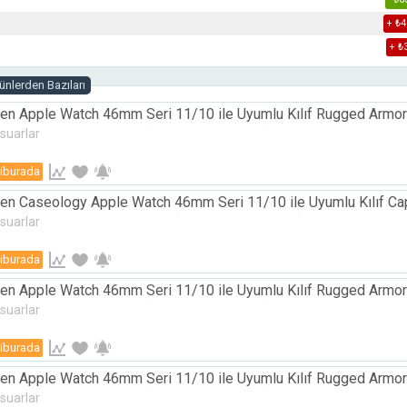
+ ₺4
+ ₺
nlerden Bazıları
en Apple Watch 46mm Seri 11/10 ile Uyumlu Kılıf Rugged Armo
on Kapak - ACS08600 (Spigen TR Garantili)
suarlar
iburada
en Caseology Apple Watch 46mm Seri 11/10 ile Uyumlu Kılıf Cap
 Pembe Kapak - ACS08614 (Spigen TR Garantili)
suarlar
iburada
en Apple Watch 46mm Seri 11/10 ile Uyumlu Kılıf Rugged Armor
on Kapak - ACS08598 (Spigen TR Garantili)
suarlar
iburada
en Apple Watch 46mm Seri 11/10 ile Uyumlu Kılıf Rugged Armor
on Kapak - ACS10502 (Spigen TR Garantili)
suarlar