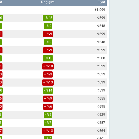
ar
Değişim
Fiyat
-
₺1.099
00
- %45
₺
599
1
- %9
₺
548
1
+ %9
₺
599
1
- %9
₺
548
1
+ %9
₺
599
1
- %15
₺
508
1
+ %18
₺
599
0
+ %3
₺
619
0
+ %13
₺
699
00
- %14
₺
599
6
+ %9
₺
655
0
+ %6
₺
695
6
- %9
₺
629
2
- %7
₺
587
7
+ %13
₺
664
3
- %9
₺
601