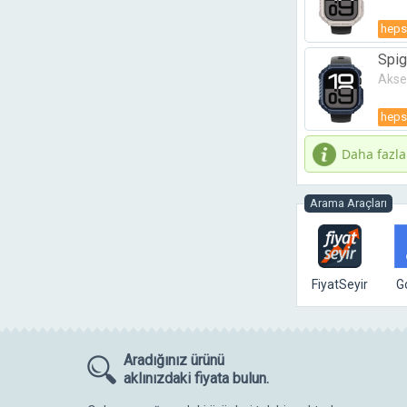
heps
Spig
Laci
Akse
heps
Daha fazla
Arama Araçları
FiyatSeyir
G
Aradığınız ürünü
aklınızdaki fiyata bulun.