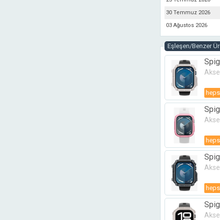
30 Temmuz 2026
03 Ağustos 2026
Eşleşen/Benzer Ürü
Spig
Karb
Akse
heps
Spig
ince
Akse
heps
Spig
Karb
Akse
heps
Spig
Karb
Akse