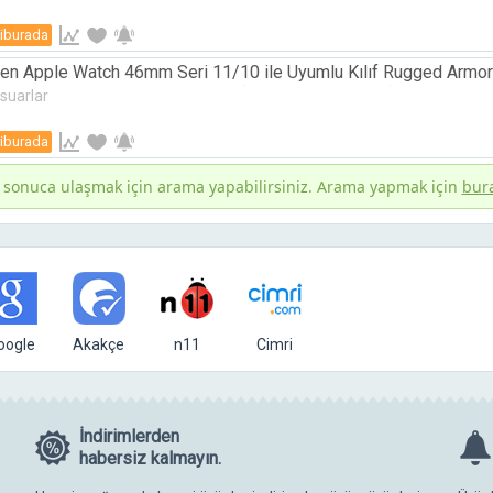
iburada
en Apple Watch 46mm Seri 11/10 ile Uyumlu Kılıf Rugged Armo
vert Karbon Kapak - ACS10501 (Spigen TR Garantili)
suarlar
iburada
 sonuca ulaşmak için arama yapabilirsiniz. Arama yapmak için
bur
oogle
Akakçe
n11
Cimri
İndirimlerden
habersiz kalmayın.