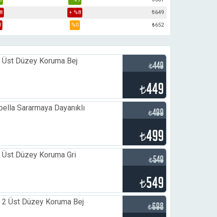
8
+ %8
₺
649
3
%0
₺652
r Üst Düzey Koruma Bej
449
₺
449
₺
ella Sararmaya Dayanıklı
499
₺
499
₺
 Üst Düzey Koruma Gri
549
₺
549
₺
 2 Üst Düzey Koruma Bej
698
₺