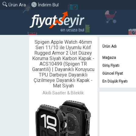
|
Ürün Ara
İndirim Bul
Spigen Apple Watch 46mm
Ürün Adı
Seri 11/10 ile Uyumlu Kılıf
Rugged Armor 2 Üst Düzey
Koruma Siyah Karbon Kapak -
Mağaza
ACS10499 (Spigen TR
Giriş Fiyatı
Garantili) | Dayanıklı Koruyucu
Güncel Fiyat
TPU Darbeye Dayanıklı
Çizilmeye Dayanıklı Kapak -
En Düşük Fiyatı
Mat Siyah
Akıllı Saatler & Bileklik