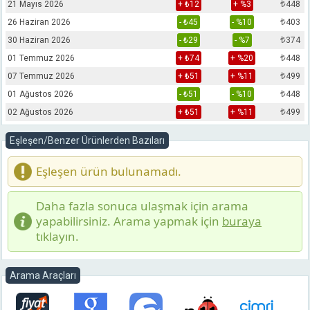
21 Mayıs 2026
+ ₺12
+ %3
₺
448
26 Haziran 2026
- ₺45
- %10
₺
403
30 Haziran 2026
- ₺29
- %7
₺
374
01 Temmuz 2026
+ ₺74
+ %20
₺
448
07 Temmuz 2026
+ ₺51
+ %11
₺
499
01 Ağustos 2026
- ₺51
- %10
₺
448
02 Ağustos 2026
+ ₺51
+ %11
₺
499
Eşleşen/Benzer Ürünlerden Bazıları
Eşleşen ürün bulunamadı.
Daha fazla sonuca ulaşmak için arama
yapabilirsiniz. Arama yapmak için
buraya
tıklayın.
Arama Araçları