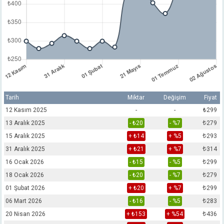
Tarih
Miktar
Değişim
Fiyat
12 Kasım 2025
-
-
₺299
13 Aralık 2025
- ₺20
- %7
₺
279
15 Aralık 2025
+ ₺14
+ %5
₺
293
31 Aralık 2025
+ ₺21
+ %7
₺
314
16 Ocak 2026
- ₺15
- %5
₺
299
18 Ocak 2026
- ₺20
- %7
₺
279
01 Şubat 2026
+ ₺20
+ %7
₺
299
06 Mart 2026
- ₺16
- %5
₺
283
20 Nisan 2026
+ ₺153
+ %54
₺
436