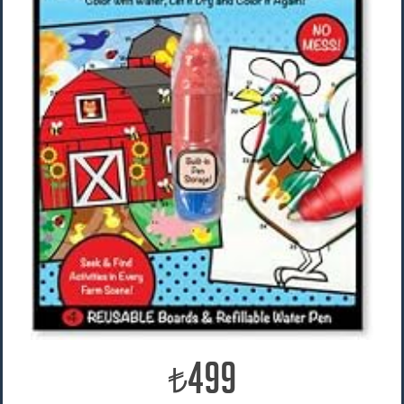
499
₺