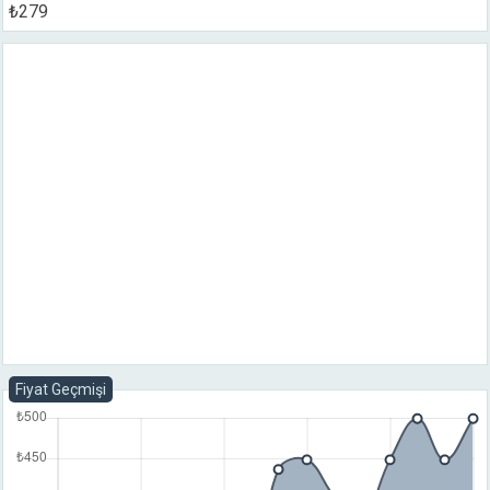
₺279
Fiyat Geçmişi