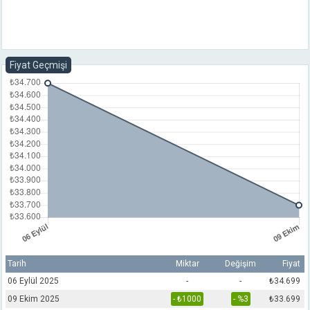
Fiyat Geçmişi
Tarih
Miktar
Değişim
Fiyat
06 Eylül 2025
-
-
₺34.699
09 Ekim 2025
- ₺1000
- %3
₺33.699