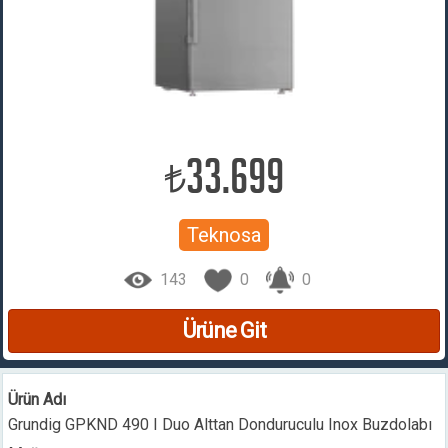
33.699
₺
Teknosa
143
0
0
Ürüne Git
Ürün Adı
Grundig GPKND 490 I Duo Alttan Donduruculu Inox Buzdolabı