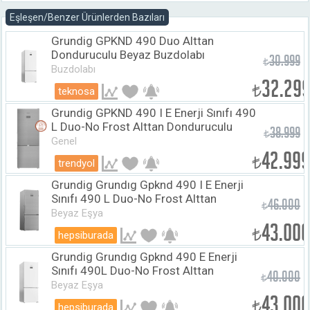
Eşleşen/Benzer Ürünlerden Bazıları
Grundig GPKND 490 Duo Alttan
Donduruculu Beyaz Buzdolabı
30.999
₺
Buzdolabı
32.29
₺
teknosa
Grundig GPKND 490 I E Enerji Sınıfı 490
L Duo-No Frost Alttan Donduruculu
38.999
₺
Buzdolabı Inox
Genel
42.999
₺
trendyol
Grundig Grundıg Gpknd 490 I E Enerji
Sınıfı 490 L Duo-No Frost Alttan
46.000
₺
Donduruculu Buzdolabı Inox
Beyaz Eşya
43.000
₺
hepsiburada
Grundig Grundıg Gpknd 490 E Enerji
Sınıfı 490L Duo-No Frost Alttan
40.000
₺
Donduruculu Buzdolabı Beyaz
Beyaz Eşya
43.000
₺
hepsiburada