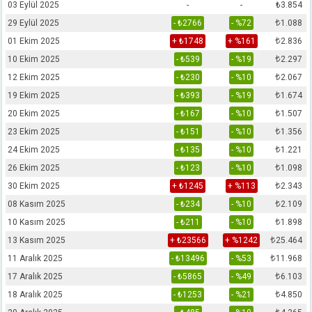
03 Eylül 2025
-
-
₺3.854
29 Eylül 2025
- ₺2766
- %72
₺
1.088
01 Ekim 2025
+ ₺1748
+ %161
₺
2.836
10 Ekim 2025
- ₺539
- %19
₺
2.297
12 Ekim 2025
- ₺230
- %10
₺
2.067
19 Ekim 2025
- ₺393
- %19
₺
1.674
20 Ekim 2025
- ₺167
- %10
₺
1.507
23 Ekim 2025
- ₺151
- %10
₺
1.356
24 Ekim 2025
- ₺135
- %10
₺
1.221
26 Ekim 2025
- ₺123
- %10
₺
1.098
30 Ekim 2025
+ ₺1245
+ %113
₺
2.343
08 Kasım 2025
- ₺234
- %10
₺
2.109
10 Kasım 2025
- ₺211
- %10
₺
1.898
13 Kasım 2025
+ ₺23566
+ %1242
₺
25.464
11 Aralık 2025
- ₺13496
- %53
₺
11.968
17 Aralık 2025
- ₺5865
- %49
₺
6.103
18 Aralık 2025
- ₺1253
- %21
₺
4.850
₺