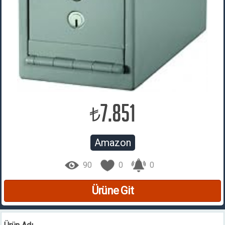
7.851
₺
Amazon
90
0
0
Ürüne Git