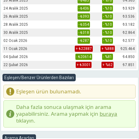
20 Aralık 2025
- ₺485
- %10
4.365
24 Aralık 2025
- ₺436
- %10
₺
3.929
26 Aralık 2025
- ₺393
- %10
₺
3.536
28 Aralık 2025
- ₺354
- %10
₺
3.182
30 Aralık 2025
- ₺318
- %10
₺
2.864
02 Ocak 2026
- ₺287
- %10
₺
2.577
11 Ocak 2026
+ ₺22887
+ %888
₺
25.464
04 Şubat 2026
- ₺20614
- %81
₺
4.850
22 Şubat 2026
+ ₺3001
+ %62
₺
7.851
Eşleşen/Benzer Ürünlerden Bazıları
Eşleşen ürün bulunamadı.
Daha fazla sonuca ulaşmak için arama
yapabilirsiniz. Arama yapmak için
buraya
tıklayın.
Arama Araçları