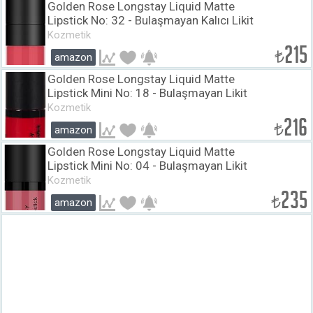
Golden Rose Longstay Liquid Matte
Lipstick No: 32 - Bulaşmayan Kalıcı Likit
Mat Ruj
Kozmetik
215
₺
amazon
Golden Rose Longstay Liquid Matte
Lipstick Mini No: 18 - Bulaşmayan Likit
Mini Mat Ruj (3 ml)
Kozmetik
216
₺
amazon
Golden Rose Longstay Liquid Matte
Lipstick Mini No: 04 - Bulaşmayan Likit
Mini Mat Ruj (3 ml)
Kozmetik
235
₺
amazon