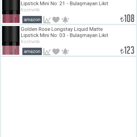
Lipstick Mini No: 21 - Bulaşmayan Likit
Mini Mat Ruj (3 ml)
Kozmetik
108
₺
amazon
Golden Rose Longstay Liquid Matte
Lipstick Mini No: 03 - Bulaşmayan Likit
Mini Mat Ruj (3 ml)
Kozmetik
123
₺
amazon