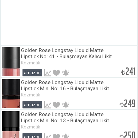
Golden Rose Longstay Liquid Matte
Lipstick No: 41 - Bulaşmayan Kalıcı Likit
Mat Ruj
Kozmetik
241
₺
amazon
Golden Rose Longstay Liquid Matte
Lipstick Mini No: 16 - Bulaşmayan Likit
Mini Mat Ruj (3 ml)
Kozmetik
249
₺
amazon
Golden Rose Longstay Liquid Matte
Lipstick Mini No: 13 - Bulaşmayan Likit
Mini Mat Ruj (3 ml)
Kozmetik
250
₺
amazon