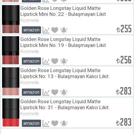
Golden Rose Longstay Liquid Matte
Lipstick Mini No: 22 - Bulaşmayan Likit
Mini Mat Ruj (3 ml)
Kozmetik
255
₺
amazon
Golden Rose Longstay Liquid Matte
Lipstick Mini No: 19 - Bulaşmayan Likit
Mini Mat Ruj (3 ml)
Kozmetik
256
₺
amazon
Golden Rose Longstay Liquid Matte
Lipstick No: 13 - Bulaşmayan Kalıcı Likit
Mat Ruj
Kozmetik
283
₺
amazon
Golden Rose Longstay Liquid Matte
Lipstick No: 31 - Bulaşmayan Kalıcı Likit
Mat Ruj
Kozmetik
283
₺
amazon