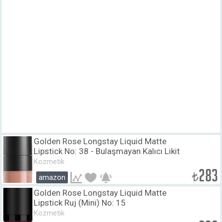
Golden Rose Longstay Liquid Matte
Lipstick No: 38 - Bulaşmayan Kalıcı Likit
Mat Ruj
Kozmetik
283
₺
amazon
Golden Rose Longstay Liquid Matte
Lipstick Ruj (Mini) No: 15
Kozmetik