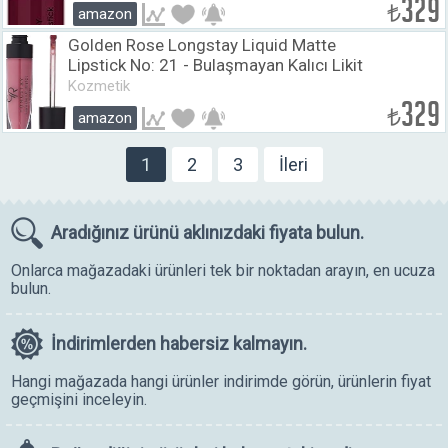
329
₺
amazon
Golden Rose Longstay Liquid Matte
Lipstick No: 21 - Bulaşmayan Kalıcı Likit
Mat Ruj
Kozmetik
329
₺
amazon
1
2
3
İleri
Aradığınız ürünü
aklınızdaki fiyata bulun.
Onlarca mağazadaki ürünleri tek bir noktadan arayın, en ucuza
bulun.
İndirimlerden
habersiz kalmayın.
Hangi mağazada hangi ürünler indirimde görün, ürünlerin fiyat
geçmişini inceleyin.