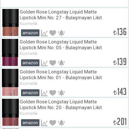
Golden Rose Longstay Liquid Matte
Lipstick Mini No: 27 - Bulaşmayan Likit
Mini Mat Ruj (3 ml)
Kozmetik
136
₺
amazon
Golden Rose Longstay Liquid Matte
Lipstick Mini No: 05 - Bulaşmayan Likit
Mini Mat Ruj (3 ml)
Kozmetik
139
₺
amazon
Golden Rose Longstay Liquid Matte
Lipstick Mini No: 01 - Bulaşmayan Likit
Mini Mat Ruj (3 ml)
Kozmetik
143
₺
amazon
Golden Rose Longstay Liquid Matte
Lipstick Mini No: 20 - Bulaşmayan Likit
Mini Mat Ruj (3 ml)
Kozmetik
201
₺
amazon