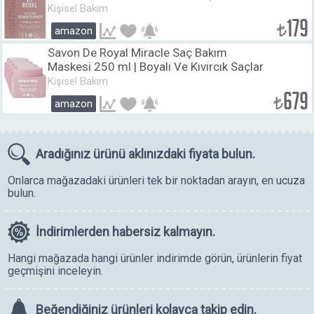
Shea Yağı
Kişisel Bakım
179
₺
amazon
Savon De Royal Miracle Saç Bakım
Maskesi 250 ml | Boyalı Ve Kıvırcık Saçlar
| Iyileşme Etkili | Shea Yağı (4 paketi)
Kişisel Bakım
679
₺
amazon
Aradığınız ürünü
aklınızdaki fiyata bulun.
Onlarca mağazadaki ürünleri tek bir noktadan arayın, en ucuza
bulun.
İndirimlerden
habersiz kalmayın.
Hangi mağazada hangi ürünler indirimde görün, ürünlerin fiyat
geçmişini inceleyin.
Beğendiğiniz ürünleri
kolayca takip edin.