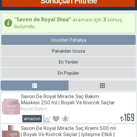
“Savon de Royal Shea”
araması için
3
sonuç
bulundu.
Ucuzdan Pahalıya
Pahalıdan Ucuza
En Yeniler
En Popüler
Savon De Royal Miracle Saç Bakım
Maskesi 250 ml | Boyalı Ve Kıvırcık Saçlar
| Iyileşme Etkili | Shea Yağı
Kişisel Bakım
169
₺
amazon
Savon De Royal Miracle Saç Kremi 500 ml
| Boyalı Ve Kıvırcık Saçlar | Iyileşme Etkili |