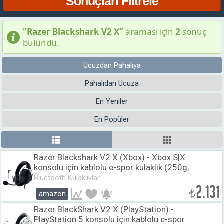
“Razer Blackshark V2 X”
araması için
2
sonuç
bulundu.
Ucuzdan Pahalıya
Pahalıdan Ucuza
En Yeniler
En Popüler
Razer Blackshark V2 X (Xbox) - Xbox S|X
konsolu için kablolu e-spor kulaklık (250g,
kardioid mikrofon, 50mm sürücüler, pasif
Bluetooth Kulaklıklar
gürültü engelleme, 3,5mm konektör)
2.131
₺
amazon
Siyah
Razer BlackShark V2 X (PlayStation) -
PlayStation 5 konsolu için kablolu e-spor