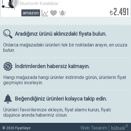
kulaklık (250g, kardioid mikrofon, 50mm
Bluetooth Kulaklıklar
sürücüler, pasif gürültü engelleme,
2.491
₺
amazon
3.5mm jak) Beyaz
Aradığınız ürünü
aklınızdaki fiyata bulun.
Onlarca mağazadaki ürünleri tek bir noktadan arayın, en ucuza
bulun.
İndirimlerden
habersiz kalmayın.
Hangi mağazada hangi ürünler indirimde görün, ürünlerin fiyat
geçmişini inceleyin.
Beğendiğiniz ürünleri
kolayca takip edin.
Ürünleri favorilerinize ekleyin, fiyat alarmı kurun, fiyatı
düşünce anında haberiniz olsun.
Web Tasarım
© 2020 FiyatSeyir