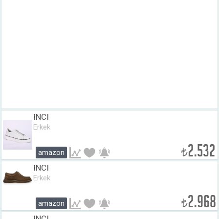
INCI
Erkek
2.532
₺
amazon
INCI
Erkek
2.968
₺
amazon
INCI