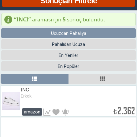
“INCI”
araması için
5
sonuç bulundu.
Ucuzdan Pahalıya
Pahalıdan Ucuza
En Yeniler
En Popüler
INCI
Erkek
2.362
₺
amazon