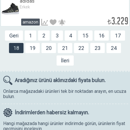
adidas
Erkek
3.229
₺
amazon
Geri
1
2
3
4
15
16
17
18
19
20
21
22
23
24
İleri
Aradığınız ürünü
aklınızdaki fiyata bulun.
Onlarca mağazadaki ürünleri tek bir noktadan arayın, en ucuza
bulun.
İndirimlerden
habersiz kalmayın.
Hangi mağazada hangi ürünler indirimde görün, ürünlerin fiyat
geçmişini inceleyin.