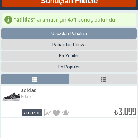
“adidas”
araması için
471
sonuç bulundu.
Ucuzdan Pahalıya
Pahalıdan Ucuza
En Yeniler
En Popüler
adidas
Erkek
3.099
₺
amazon