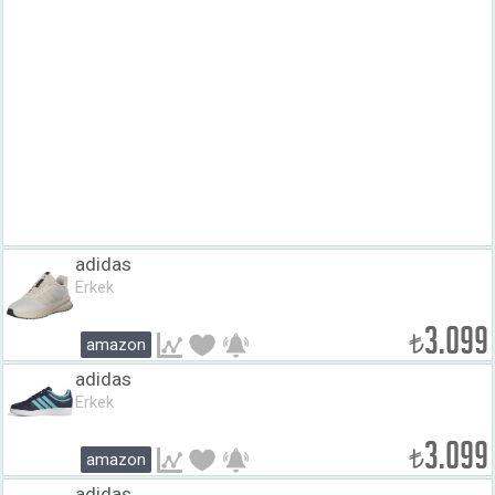
adidas
Erkek
3.099
₺
amazon
adidas
Erkek
3.099
₺
amazon
adidas