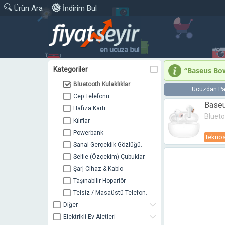
|
Ürün Ara
İndirim Bul
Anne Bebek Oyuncak
Beyaz Eşya
Bilgisayar & Tablet
Cep Telefonu ve Saat
Akıllı Saatler & Bileklik.
Kategoriler
“Baseus Bo
Aksesuarlar
Bluetooth Kulaklıklar
Ucuzdan Pa
Cep Telefonu
Baseu
Hafıza Kartı
Blueto
Kılıflar
Powerbank
tekno
Sanal Gerçeklik Gözlüğü.
Selfie (Özçekim) Çubuklar.
Şarj Cihaz & Kablo
Taşınabilir Hoparlör
Telsiz / Masaüstü Telefon.
Diğer
Elektrikli Ev Aletleri