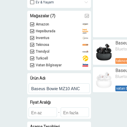
Ev & Yaşam
Foto & Kamera
Mağazalar
(7)
Giyim, Ayakkabı, Aksesuar
Kırtasiye & Ofis
Amazon
Konsol & Oyun
Hepsiburada
Kozmetik & Kişisel Bakım
İnventus
Baseu
Otomobil & Motosiklet
Teknosa
Blueto
Petshop
Trendyol
Spor & Outdoor
Turkcell
tekno
Süpermaket
Vatan Bilgisayar
Baseu
TV, Ses ve Görüntü
Blueto
Yapı Market ve Hırdavat
Ürün Adı
vatan 
Fiyat Aralığı
-
Arama Tercihleri