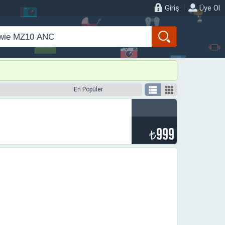
|
Giriş
Üye Ol
En Popüler
999
₺