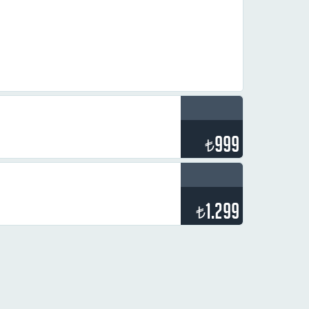
999
₺
1.299
₺