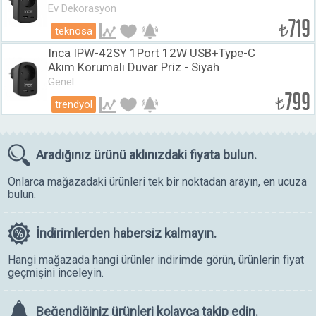
Ev Dekorasyon
719
₺
teknosa
Inca IPW-42SY 1Port 12W USB+Type-C
Akım Korumalı Duvar Priz - Siyah
Genel
799
₺
trendyol
Aradığınız ürünü
aklınızdaki fiyata bulun.
Onlarca mağazadaki ürünleri tek bir noktadan arayın, en ucuza
bulun.
İndirimlerden
habersiz kalmayın.
Hangi mağazada hangi ürünler indirimde görün, ürünlerin fiyat
geçmişini inceleyin.
Beğendiğiniz ürünleri
kolayca takip edin.